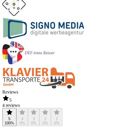
Reviews
5
4 reviews
5
4
3
2
1
100%
0%
0%
0%
0%