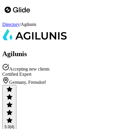
Directory
/
Agilunis
Agilunis
Accepting new clients
Certified Expert
Germany, Frensdorf
5.0
(4)