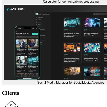
Calculator for control cabinet processing
Social Media Manager for SocialMedia Agencies
Clients