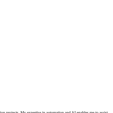
on projects. My expertise in automation and AI enables me to assist