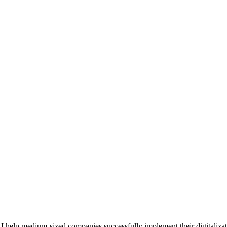
I help medium-sized companies successfully implement their digitalizati